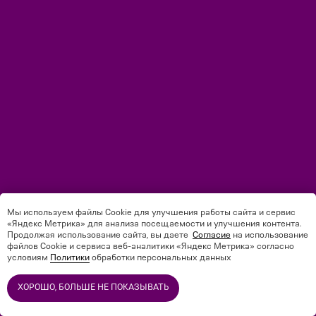
ТРЕНЕРСКИЙ
СОСТАВ
Мы используем файлы Cookie для улучшения работы сайта и сервис
«Яндекс Метрика» для анализа посещаемости и улучшения контента.
Продолжая использование сайта, вы даете
Соглас
ие
на использование
файлов Cookie и сервиса веб-аналитики «Яндекс Метрика» согласно
условиям
Политики
обработки персональных данных
ХОРОШО, БОЛЬШЕ НЕ ПОКАЗЫВАТЬ